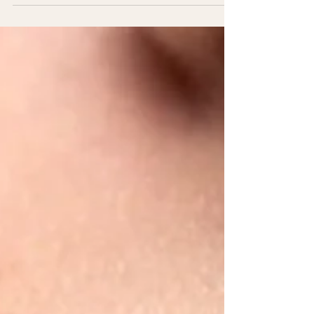
antes de dar el "SI, QUIERO".
Te dejo mis #lulitips...