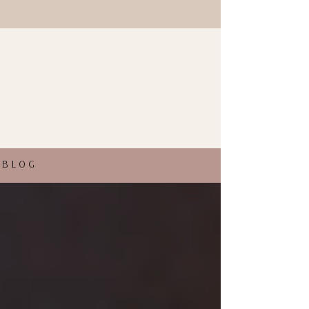
Te traigo los mejores consejos de
belleza y las últimas tendencias
en estilos de esta temporada.
Descubre los peinados más
fashion y los consejos de belleza
para estar siempre informada.
BLOG