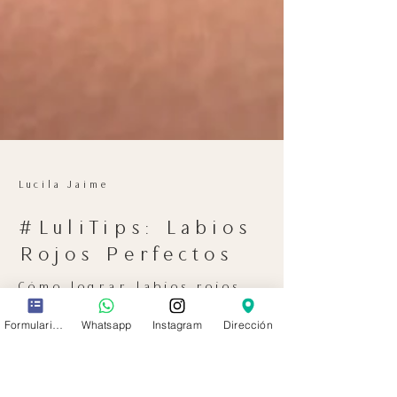
Lucila Jaime
#LuliTips: Labios
Rojos Perfectos
Formulario de contacto
Whatsapp
Instagram
Dirección
Cómo lograr labios rojos
perfectos?