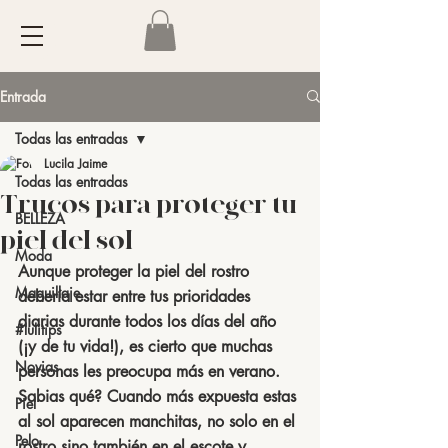
Entrada
Todas las entradas
Lucila Jaime
Todas las entradas
Trucos para proteger tu
BELLEZA
piel del sol
Moda
Aunque proteger la piel del rostro 
Maquillaje
debería estar entre tus prioridades 
diarias durante todos los días del año 
#lulitips
(¡y de tu vida!), es cierto que muchas 
Novias
personas les preocupa más en verano.
Sabias qué? Cuando más expuesta estas 
Piel
al sol aparecen manchitas, no solo en el 
Pelo
rostro sino también en el escote y 