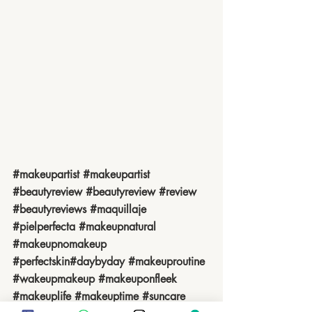
#makeupartist
#makeupartist
#beautyreview
#beautyreview
#review
#beautyreviews
#maquillaje
#pielperfecta
#makeupnatural
#makeupnomakeup
#perfectskin
#daybyday
#makeuproutine
#wakeupmakeup
#makeuponfleek
#makeuplife
#makeuptime
#
suncare 