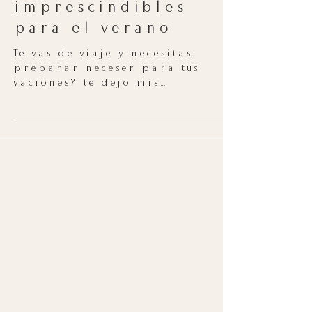
Productos de
maquillaje
imprescindibles
para el verano
Te vas de viaje y necesitas
preparar neceser para tus
vaciones? te dejo mis
impresindibles para esta
temporada. Bronceadores: no
queres...