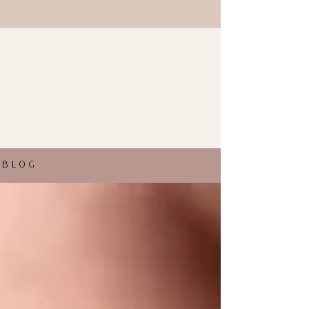
Te traigo los mejores consejos de
belleza y las últimas tendencias
en estilos de esta temporada.
Descubre los peinados más
fashion y los consejos de belleza
para estar siempre informada.
BLOG