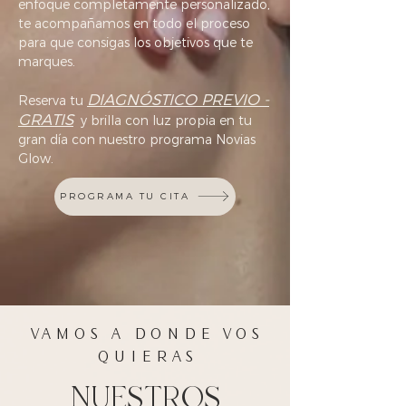
enfoque completamente personalizado,
te acompañamos en todo el proceso
para que consigas los objetivos que te
marques.
DIAGNÓSTICO PREVIO -
Reserva tu
GRATIS
y brilla con luz propia en tu
gran día con nuestro programa Novias
Glow.
PROGRAMA TU CITA
VAMOS A DONDE VOS
QUIERAS
NUESTROS