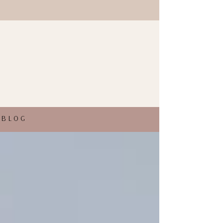
Te traigo los mejores consejos de
belleza y las últimas tendencias
en estilos de esta temporada.
Descubre los peinados más
fashion y los consejos de belleza
para estar siempre informada.
BLOG