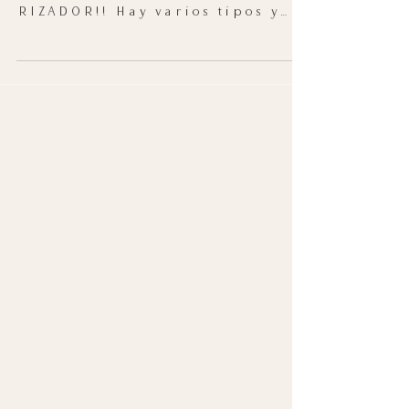
Hablemos de.. lo
EXTRAORDINARIO que es el
RIZADOR!! Hay varios tipos y
particularmente creo que el
mejor es el que te resulte mejor
a...