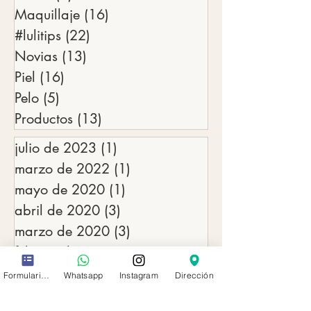
BELLEZA
(0)
0 entradas
Moda
(3)
3 entradas
Maquillaje
(16)
16 entradas
#lulitips
(22)
22 entradas
Novias
(13)
13 entradas
Piel
(16)
16 entradas
Pelo
(5)
5 entradas
Productos
(13)
13 entradas
julio de 2023
(1)
1 entrada
marzo de 2022
(1)
1 entrada
mayo de 2020
(1)
1 entrada
abril de 2020
(3)
3 entradas
marzo de 2020
(3)
3 entradas
Formulario de contacto
Whatsapp
Instagram
Dirección
febrero de 2020
(2)
2 entradas
diciembre de 2019
(3)
3 entradas