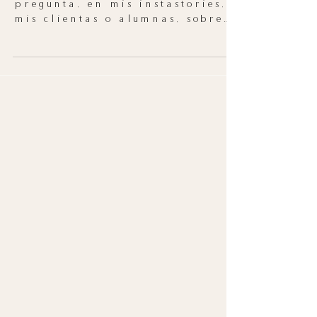
Siempre que realizo la
pregunta, en mis instastories, a
mis clientas o alumnas, sobre
cómo limpian su rostro, en un
99% me responden: con...