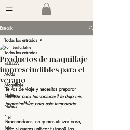
Entrada
Todas las entradas
Lucila Jaime
Todas las entradas
Productos de maquillaje
BELLEZA
imprescindibles para el
Moda
verano
Maquillaje
Te vas de viaje y necesitas preparar 
#lulitips
neceser para tus vaciones? te dejo mis 
impresindibles para esta temporada.
Novias
Piel
Bronceadores:
 no queres utilizar base, 
Pelo
pero si queres unificar tu tono? Los 