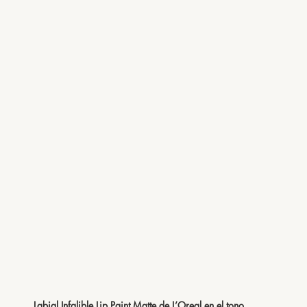
Labial Infalible Lip Paint Matte de L’Oreal en el tono 