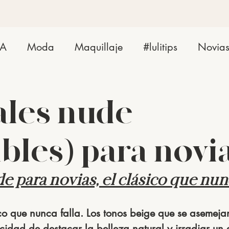
ZA
Moda
Maquillaje
#lulitips
Novia
iales nude
ibles) para novi
e para novias, el clásico que nunc
co que nunca falla. Los tonos beige que se asemejan
cidad de destacar la belleza natural y irradiar un 