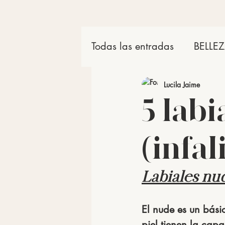
Todas las entradas
BELLE
Productos
Lucila Jaime
5 lab
(infal
Labiales nud
El nude es un bási
piel tienen la capa