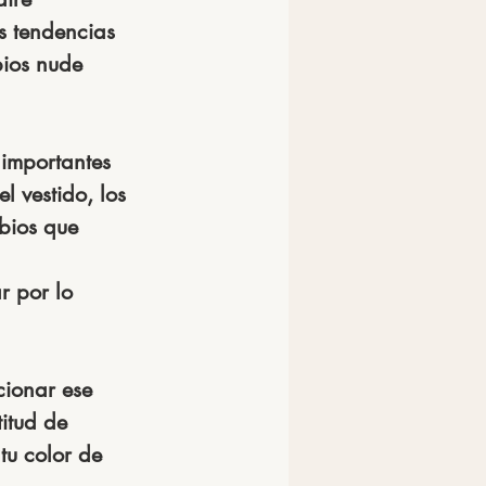
s tendencias 
bios nude 
 importantes 
l vestido, los 
bios que 
r por lo 
cionar ese 
itud de 
u color de 