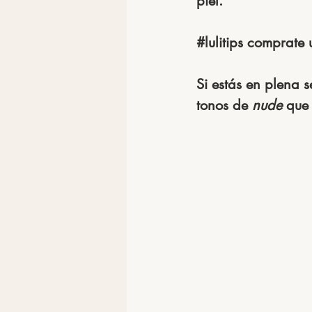
piel.
#lulitips
comprate 
Si estás en plena 
tonos de 
nude
 que