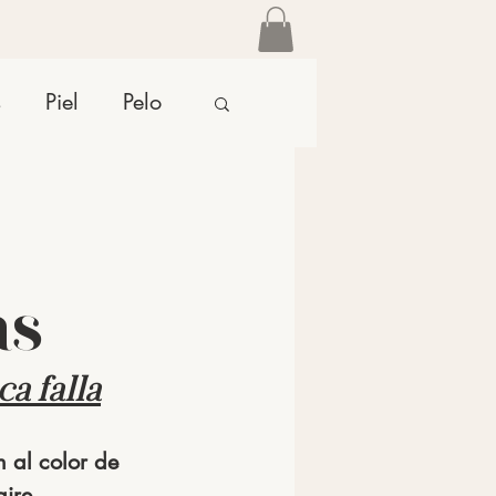
s
Piel
Pelo
as
a falla
 al color de 
aire 