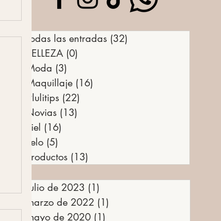
Todas las entradas
(32)
32 entradas
BELLEZA
(0)
0 entradas
Moda
(3)
3 entradas
Maquillaje
(16)
16 entradas
#lulitips
(22)
22 entradas
Novias
(13)
13 entradas
Piel
(16)
16 entradas
Pelo
(5)
5 entradas
Productos
(13)
13 entradas
julio de 2023
(1)
1 entrada
marzo de 2022
(1)
1 entrada
mayo de 2020
(1)
1 entrada