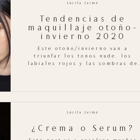
Lucila Jaime
Tendencias de
maquillaje otoño-
invierno 2020
Este otoño/invierno van a
triunfar los tonos nude, los
labiales rojos y las sombras de
ojos en colores cálidos. Estas
son las principales...
Lucila Jaime
¿Crema o Serum?