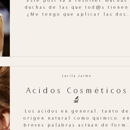
Este post va a resolver muchas
duchas de las que tod@s tienen
¿Me tengo que aplicar las dos
cosas? ¿Que va primero? ¿Cuál v
primero?...
Lucila Jaime
Ácidos Cosméticos
🔬
Los ácidos en general, tanto de
origen natural como químico, en
breves palabras actúan de forma