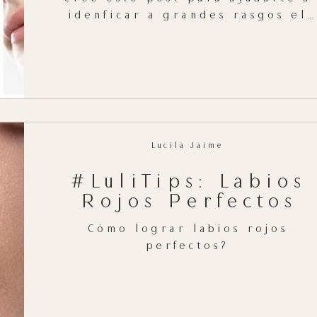
idenficar a grandes rasgos el
tipo de piel que tenes.
Lucila Jaime
#LuliTips: Labios
Rojos Perfectos
Cómo lograr labios rojos
perfectos?