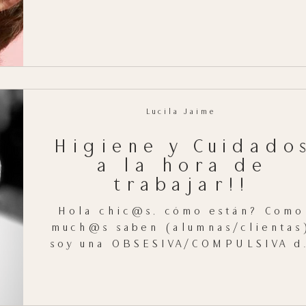
que la piel se exfolia.
Lucila Jaime
Higiene y Cuidado
a la hora de
trabajar!!
Hola chic@s, cómo están? Como
much@s saben (alumnas/clientas
soy una OBSESIVA/COMPULSIVA d
la desinfección de mi estudio y
de mi...