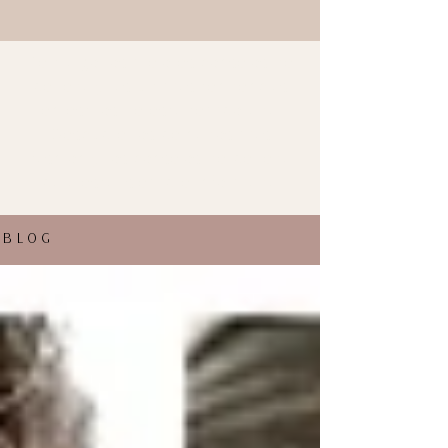
Te traigo los mejores consejos de
belleza y las últimas tendencias
en estilos de esta temporada.
Descubre los peinados más
fashion y los consejos de belleza
para estar siempre informada.
BLOG