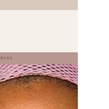
Te traigo los mejores consejos de
belleza y las últimas tendencias
en estilos de esta temporada.
Descubre los peinados más
fashion y los consejos de belleza
para estar siempre informada.
BLOG