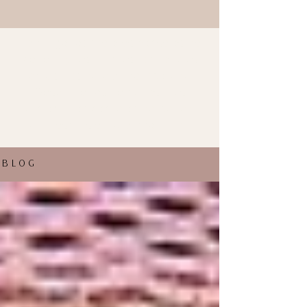
Te traigo los mejores consejos de
belleza y las últimas tendencias
en estilos de esta temporada.
Descubre los peinados más
fashion y los consejos de belleza
para estar siempre informada.
BLOG