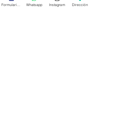
Formulario de contacto
Whatsapp
Instagram
Dirección
Lucila Jaime
Tendencias de
maquillaje
primavera-verano
2019
Para esta temporada se va a
ver mucha "piel desnuda" con
un solo elemento que destaque.
Por ejemplo un delineado
gráfico, labios con...