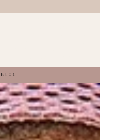
Te traigo los mejores consejos de
belleza y las últimas tendencias
en estilos de esta temporada.
Descubre los peinados más
fashion y los consejos de belleza
para estar siempre informada.
BLOG