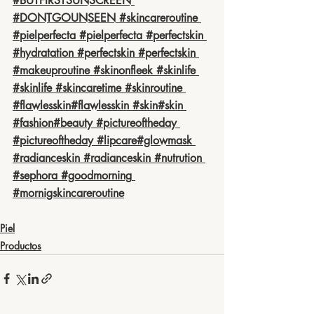
#BUTFIRSTSUNSCREEN
#DONTGOUNSEEN
#skincareroutine
#pielperfecta
#pielperfecta
#perfectskin
#hydratation
#perfectskin
#perfectskin
#makeuproutine
#skinonfleek
#skinlife
#skinlife
#skincaretime
#skinroutine
#flawlesskin
#flawlesskin
#skin
#skin
#fashion
#beauty
#pictureoftheday
#pictureoftheday
#lipcare
#glowmask
#radianceskin
#radianceskin
#nutrution
#sephora
#goodmorning
#mornigskincareroutine
Piel
Productos