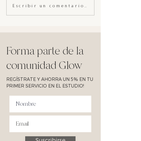
¿ Qué tipo de piel tengo?
Tendencias de
Escribir un comentario...
maquillaje oto
invierno 2020
Forma parte de la
comunidad Glow
REGÍSTRATE Y AHORRA UN 5% EN TU
PRIMER SERVICIO EN EL ESTUDIO!
Suscribirse