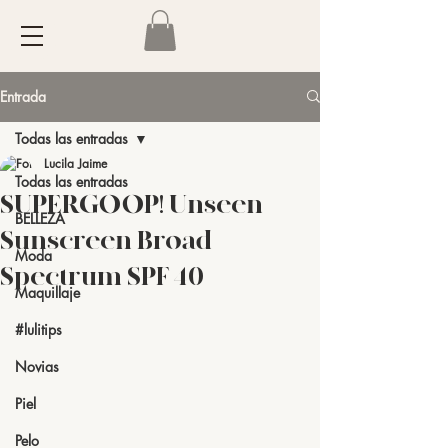
Entrada
Todas las entradas
Lucila Jaime
Todas las entradas
SUPERGOOP! Unseen
BELLEZA
Sunscreen Broad
Moda
Spectrum SPF 40
Maquillaje
#lulitips
Novias
Piel
Pelo