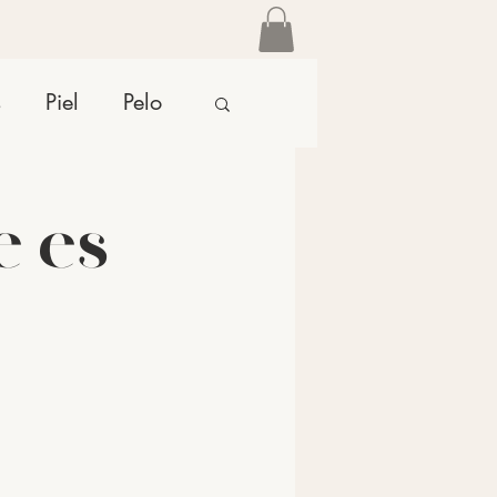
s
Piel
Pelo
e es