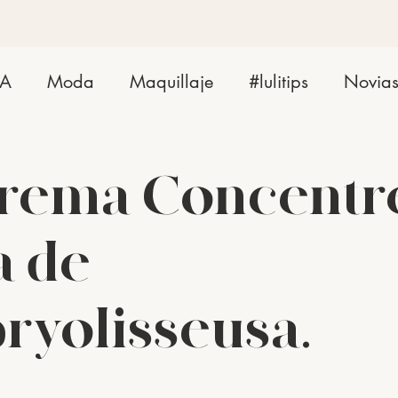
ZA
Moda
Maquillaje
#lulitips
Novia
crema Concentr
a de
yolisseusa.