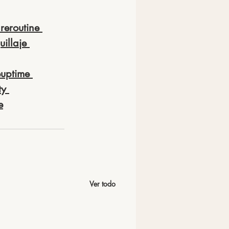
reroutine
illaje
uptime
ty
e
Ver todo