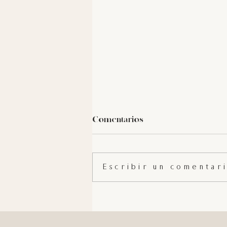
Comentarios
Escribir un comentari
ANTHELIOS FLUIDO
COLOR FPS 50+/UVA-FP 46
de @larocheposay