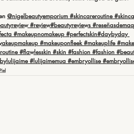
en 
@nigelbeautyemporium
#skincareroutine
#skinca
autyreview
#review
#beautyreviews
#reseñasdemaqu
fecta
#makeupnomakeup
#perfectskin
#daybyday
wakeupmakeup
#makeuponfleek
#makeuplife
#make
routine
#flawlesskin
#skin
#fashion
#fashion
#beau
bylulijaime
#lulijaimemua
#embryollise
#embryollis
Piel