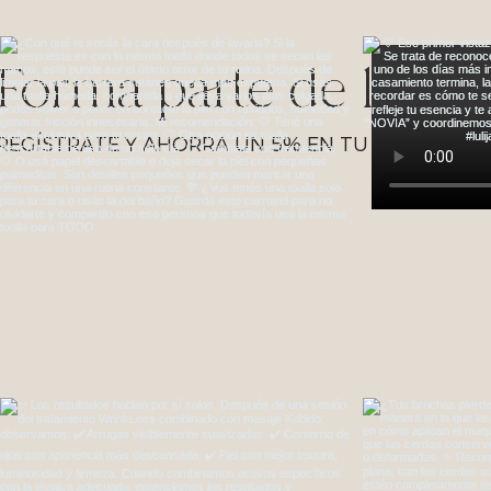
Forma parte de la c
REGÍSTRATE Y AHORRA UN 5% EN TU PRIMER SERV