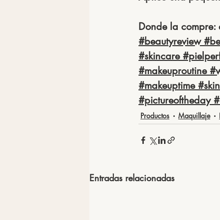
Donde la compre: 
#beautyreview
#be
#skincare
#pielper
#makeuproutine
#
#makeuptime
#skin
#pictureoftheday
#
Productos
Maquillaje
Entradas relacionadas