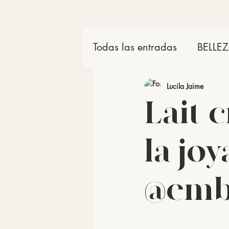
Todas las entradas
BELLE
Productos
Lucila Jaime
Lait-
la joy
@embr