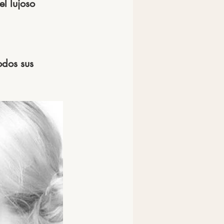
l lujoso 
odos sus 