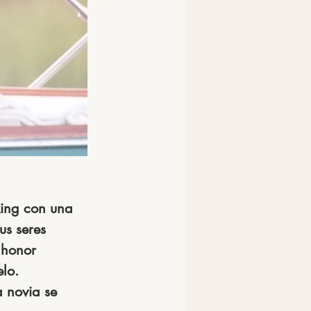
king con una 
us seres 
 honor 
lo. 
a novia se 