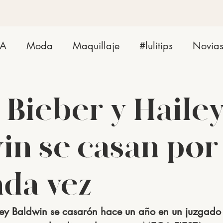
ZA
Moda
Maquillaje
#lulitips
Novia
n Bieber y Haile
in se casan por
da vez
iley Baldwin se casarón hace un año en un juzgad