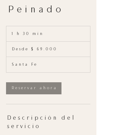
Peinado
1 h 30 min
1
Desde
3
69.000
Desde $ 69.000
pesos
0
argentinos
m
Santa Fe
i
n
Reservar ahora
Descripción del
servicio