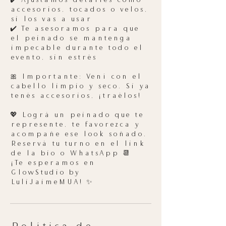
✔️ Ajustamos detalles como
accesorios, tocados o velos,
si los vas a usar
✔️ Te asesoramos para que
el peinado se mantenga
impecable durante todo el
evento, sin estrés
🎀 Importante: Vení con el
cabello limpio y seco. Si ya
tenés accesorios, ¡traélos!
💖 Lográ un peinado que te
represente, te favorezca y
acompañe ese look soñado.
Reservá tu turno en el link
de la bio o WhatsApp 📆
¡Te esperamos en
GlowStudio by
LuliJaimeMUA! ✨