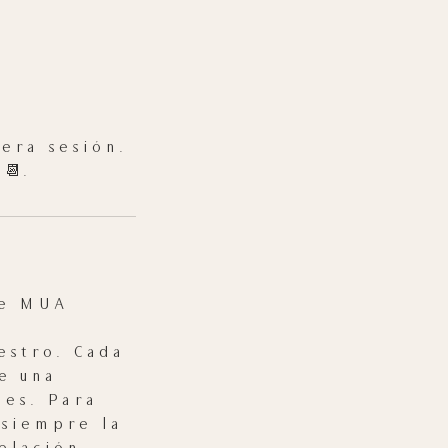
era sesión.
📆.
me MUA
estro. Cada
e una
nes. Para
 siempre la