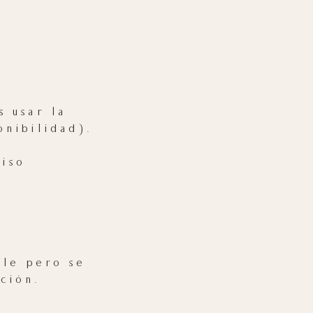
s usar la
onibilidad).
iso
ble pero se
ción.