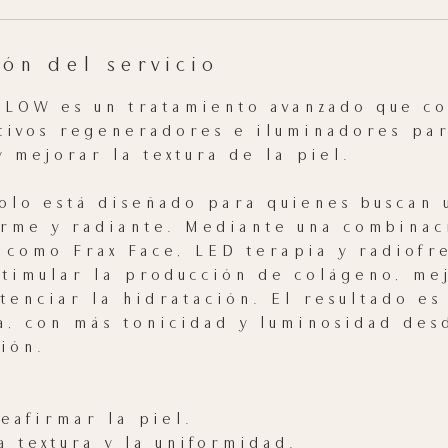
m
i
n
ón del servicio
LOW es un tratamiento avanzado que co
tivos regeneradores e iluminadores par
y mejorar la textura de la piel.
olo está diseñado para quienes buscan 
orme y radiante. Mediante una combinac
 como Frax Face, LED terapia y radiofre
timular la producción de colágeno, mej
tenciar la hidratación. El resultado es
a, con más tonicidad y luminosidad des
ión.
eafirmar la piel.
a textura y la uniformidad.