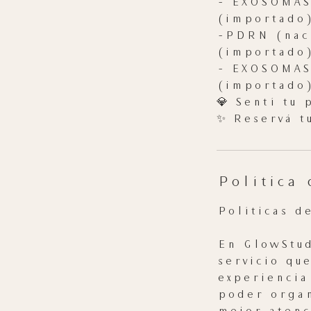
- EXOSOMAS 
(importado
-PDRN (nac
(importado
- EXOSOMAS
(importado
💎 Sentí tu
✨ Reservá t
Política 
Políticas d
En GlowStud
servicio qu
experiencia
poder organ