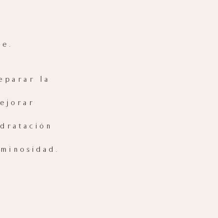
me.
eparar la
mejorar
idratación
uminosidad.