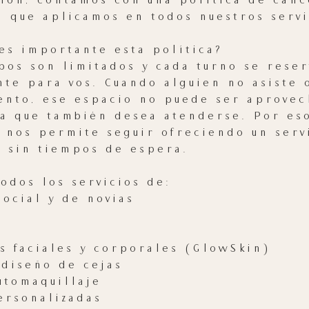
ión, contamos con una política de canc
ta que aplicamos en todos nuestros servi
 es importante esta política?
pos son limitados y cada turno se reser
nte para vos. Cuando alguien no asiste 
nto, ese espacio no puede ser aprovec
a que también desea atenderse. Por eso
nos permite seguir ofreciendo un serv
y sin tiempos de espera.
todos los servicios de:
social y de novias
s faciales y corporales (GlowSkin)
 diseño de cejas
utomaquillaje
ersonalizadas