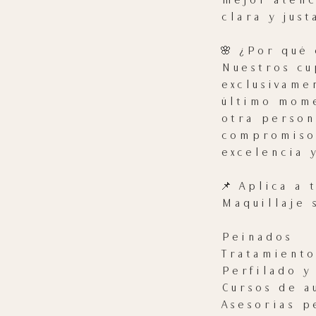
mejor atenc
clara y jus
🌸 ¿Por qué
Nuestros cu
exclusivame
último mome
otra person
compromiso 
excelencia 
📌 Aplica a 
Maquillaje 
Peinados
Tratamiento
Perfilado y
Cursos de a
Asesorías p