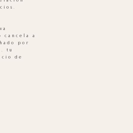
elación
cios.
va
o cancela a
hado por
, tu
icio de