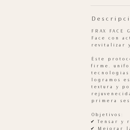
Descripci
FRAX FACE G
Face con ac
revitalizar 
Éste protoc
firme, unif
tecnologías
logramos es
textura y po
rejuvenecid
primera ses
Objetivos:
✔ Tensar y r
✔ Mejorar l