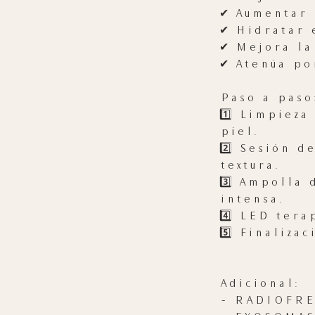
✔ Aumentar 
✔ Hidratar 
✔ Mejora la
✔ Atenúa po
Paso a paso
1️⃣ Limpiez
piel.
2️⃣ Sesión 
textura.
3️⃣ Ampolla
intensa.
4️⃣ LED ter
5️⃣ Finaliza
Adicional:
- RADIOFRE