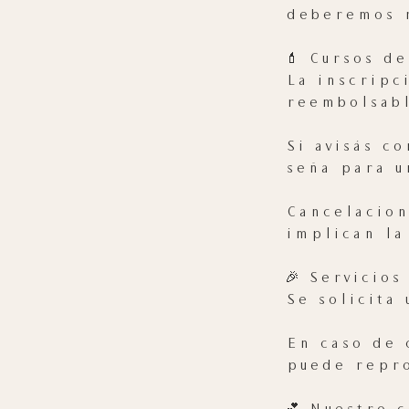
deberemos r
💄 Cursos de
La inscripc
reembolsabl
Si avisás c
seña para u
Cancelacion
implican la
🎉 Servicios
Se solicita
En caso de 
puede repro