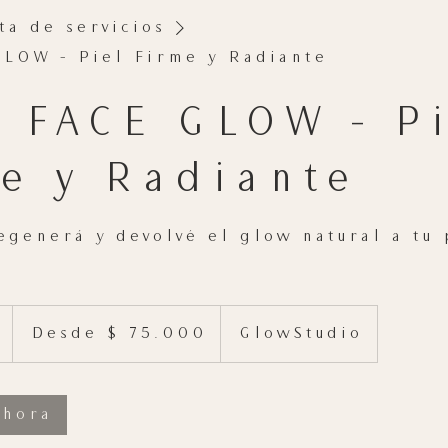
ta de servicios
LOW – Piel Firme y Radiante
 FACE GLOW – Pi
e y Radiante
egenerá y devolvé el glow natural a tu 
Desde
75.000
1
Desde $ 75.000
GlowStudio
pesos
argentinos
3
0
ahora