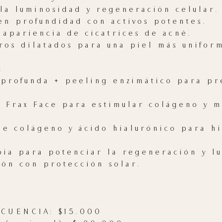
la luminosidad y regeneración celular.
en profundidad con activos potentes.
 apariencia de cicatrices de acné.
ros dilatados para una piel más unifor
:
a profunda + peeling enzimático para pr
de Frax Face para estimular colágeno y 
 de colágeno y ácido hialurónico para h
apia para potenciar la regeneración y l
ción con protección solar.
CUENCIA: $15.000