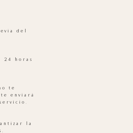
evia del
s 24 horas
no te
te enviará
servicio.
ntizar la
s,