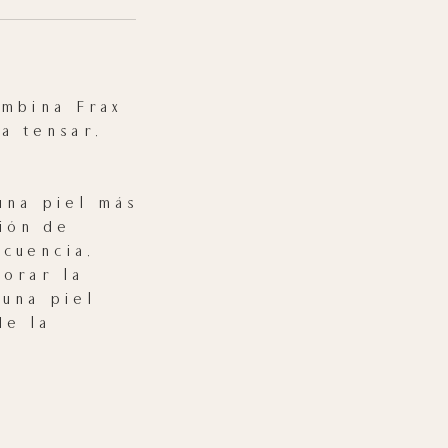
mbina Frax
a tensar,
una piel más
ión de
cuencia,
orar la
 una piel
de la