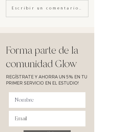
¿ Qué tipo de pi
ANTHELIOS FLUIDO
Escribir un comentario...
COLOR FPS 50+/UVA-FP
46 de @larocheposay
Forma parte de la
comunidad Glow
REGÍSTRATE Y AHORRA UN 5% EN TU
PRIMER SERVICIO EN EL ESTUDIO!