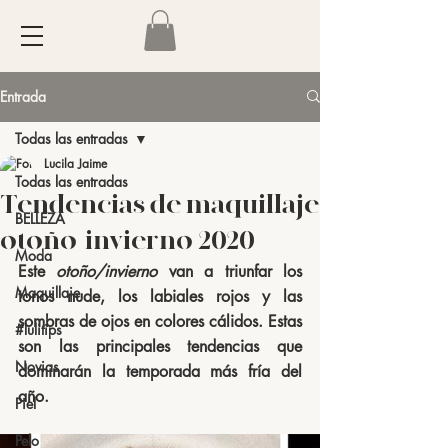
Entrada
Todas las entradas
Lucila Jaime
Todas las entradas
Tendencias de maquillaje
BELLEZA
otoño-invierno 2020
Moda
Este 
otoño/invierno
 van a triunfar los 
Maquillaje
tonos nude, los labiales rojos y las 
sombras de ojos en colores cálidos. Estas 
#lulitips
son las principales tendencias que 
Novias
dominarán la temporada más fría del 
año.
Piel
Pelo