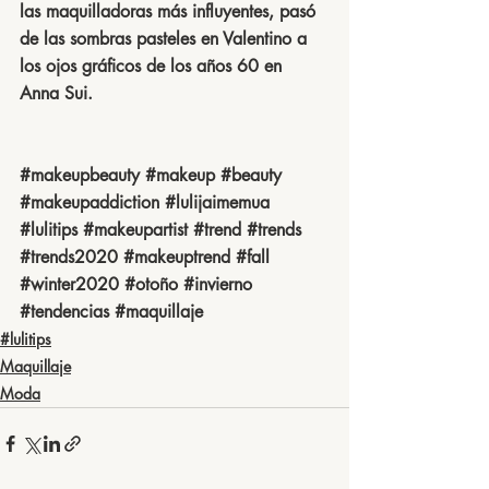
las maquilladoras más influyentes, pasó 
de las sombras pasteles en Valentino a 
los ojos gráficos de los años 60 en 
Anna Sui.
#makeupbeauty
#makeup
#beauty
#makeupaddiction
#lulijaimemua
#lulitips
#makeupartist
#trend
#trends
#trends2020
#makeuptrend
#fall
#winter2020
#otoño
#invierno
#tendencias
#maquillaje
#lulitips
Maquillaje
Moda