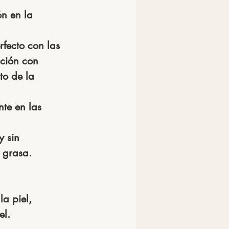
n en la 
fecto con las 
ción con 
to de la 
te en las 
 sin 
 grasa.  
a piel, 
el.