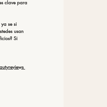
es clave para 
Ustedes usan 
cios? Si 
autyreviews