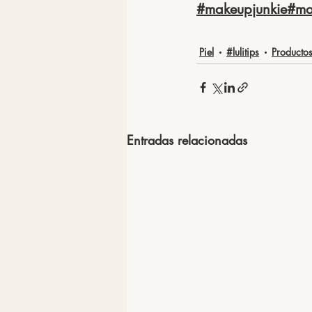
#makeupjunkie
#ma
Piel
#lulitips
Producto
Entradas relacionadas