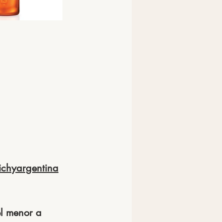
ichyargentina
l menor a 