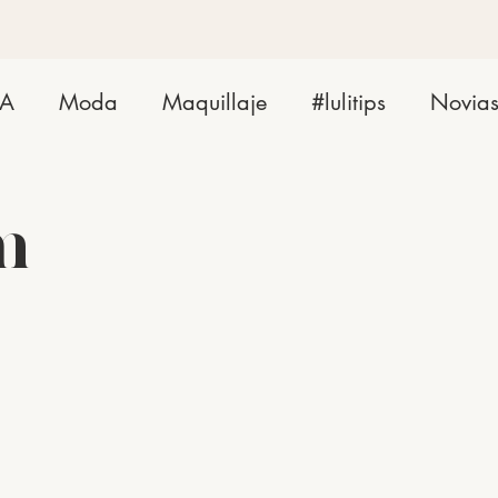
ZA
Moda
Maquillaje
#lulitips
Novia
m