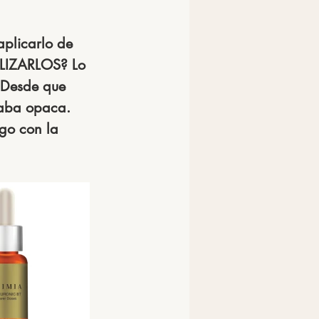
aplicarlo de 
LIZARLOS?
 Lo 
 Desde que 
taba opaca. 
ego con la 