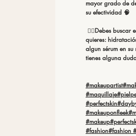
mayor grado de den
su efectividad 🧠 
 ☝🏻Debes buscar el sérum que se adapte a las necesidades de tu piel, ya se si 
quieres: hidratació
algun sérum en su 
tienes alguna duda
#makeupartist
#mak
#maquillaje
#pielpe
#perfectskin
#dayb
#makeuponfleek
#m
#makeup
#perfects
#fashion
#fashion