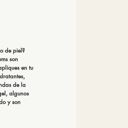
o de piel?
ums son 
pliques en tu 
dratantes, 
ndas de la 
gel, algunos 
do y son 