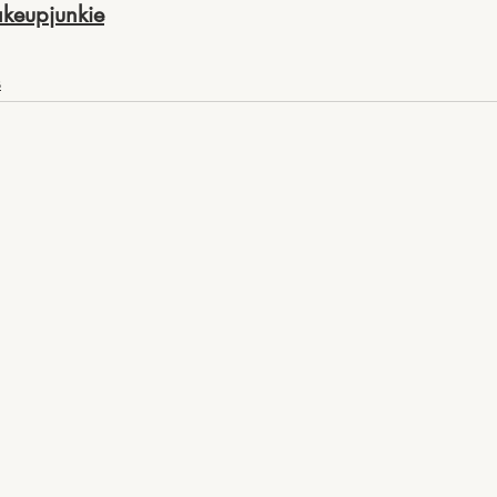
keupjunkie
s