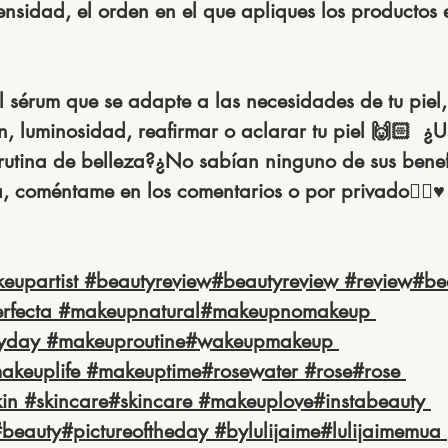
sidad, el orden en el que apliques los productos 
n, luminosidad, reafirmar o aclarar tu piel 🙌🏻  ¿
rutina de belleza?¿No sabían ninguno de sus benefi
, coméntame en los comentarios o por privado👇🏻♥️
eupartist
#beautyreview
#beautyreview
#review
#be
rfecta
#makeupnatural
#makeupnomakeup
yday
#makeuproutine
#wakeupmakeup
akeuplife
#makeuptime
#rosewater
#rose
#rose
kin
#skincare
#skincare
#makeuplove
#instabeauty
#beauty
#pictureoftheday
#bylulijaime
#lulijaimemua